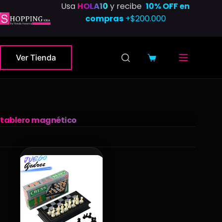
Saltar
Usa
HOLA10
y recibe
10% OFF en
al
compras
+$200.000
contenido
Ver Tienda
Carro
de
compra
tablero magnético