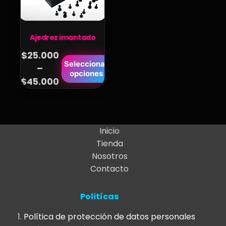
Ajedrez imantado
$
25.000
Este
Seleccionar
–
Price
opciones
producto
$
45.000
range:
tiene
$25.000
múltiples
variantes.
through
Las
$45.000
Inicio
opciones
Tienda
se
Nosotros
pueden
Contacto
elegir
en
Politícas
la
página
Política de protección de datos personales