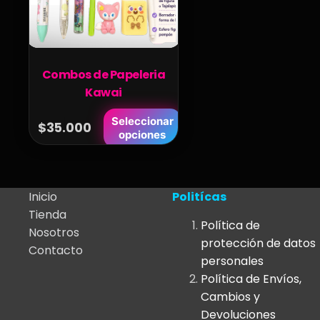
Combos de Papeleria
Kawai
Este
Seleccionar
$
35.000
opciones
producto
tiene
múltiples
variantes.
Inicio
Politícas
Las
Tienda
Política de
opciones
Nosotros
protección de datos
se
Contacto
personales
pueden
Política de Envíos,
elegir
Cambios y
en
Devoluciones
la