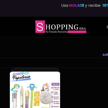
Saltar
Usa
HOLA10
y recibe
10
al
contenido
se