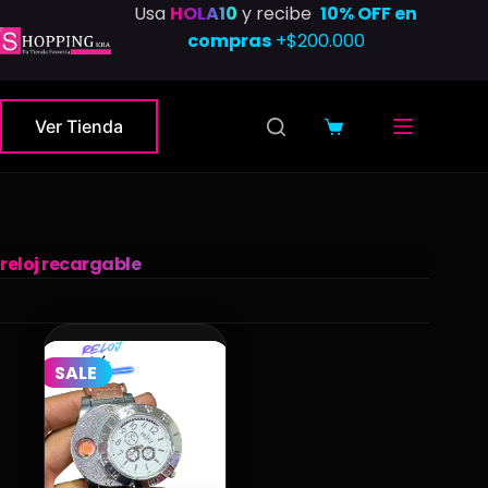
Saltar
Usa
HOLA10
y recibe
10% OFF en
al
compras
+$200.000
contenido
Ver Tienda
Carro
de
compra
reloj recargable
SALE