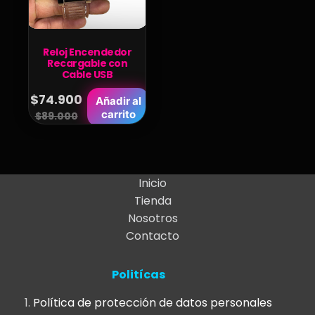
Reloj Encendedor
Recargable con
Cable USB
$
74.900
Añadir al
Original
Current
carrito
$
89.000
price
price
was:
is:
$89.000.
$74.900.
Inicio
Tienda
Nosotros
Contacto
Politícas
Política de protección de datos personales