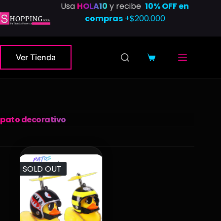
Saltar
Usa
HOLA10
y recibe
10% OFF en
al
compras
+$200.000
contenido
Ver Tienda
Carro
de
compra
pato decorativo
SOLD OUT