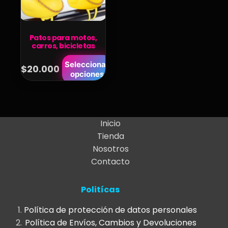
Patos para motos,
carros, bicicletas
Este
Seleccionar
$
20.000
opciones
producto
tiene
múltiples
variantes.
Inicio
Las
Tienda
opciones
Nosotros
se
Contacto
pueden
elegir
Politícas
en
la
Política de protección de datos personales
página
Política de Envíos, Cambios y Devoluciones