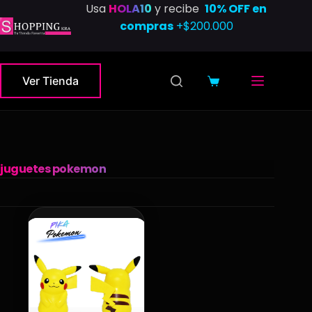
Saltar
Usa
HOLA10
y recibe
10% OFF en
al
compras
+$200.000
contenido
Ver Tienda
Carro
de
compra
juguetes pokemon