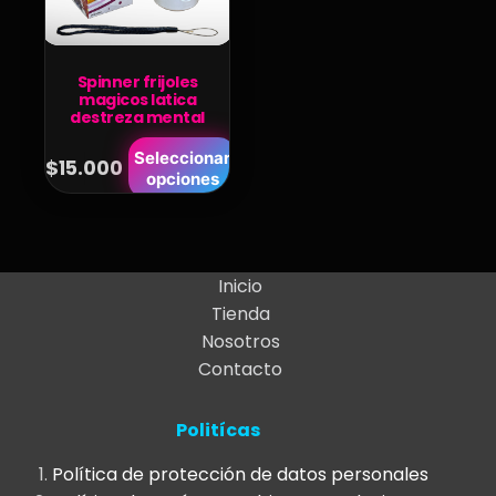
Spinner frijoles
magicos latica
destreza mental
Este
Seleccionar
$
15.000
opciones
producto
tiene
múltiples
variantes.
Inicio
Las
Tienda
opciones
Nosotros
se
Contacto
pueden
elegir
Politícas
en
la
Política de protección de datos personales
página