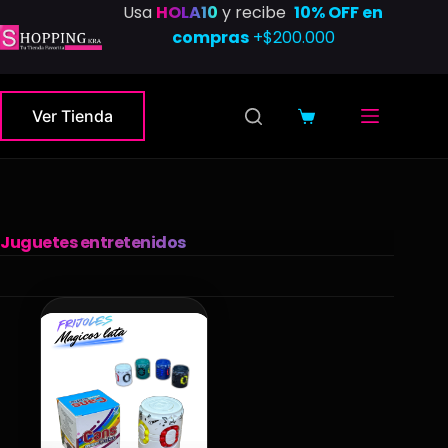
Saltar
Usa
HOLA10
y recibe
10% OFF en
al
compras
+$200.000
contenido
Ver Tienda
Carro
de
compra
Juguetes entretenidos