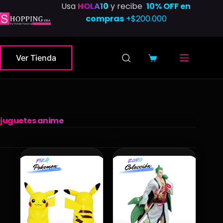
Saltar
Usa
HOLA10
y recibe
10% OFF en
al
compras
+$200.000
contenido
Ver Tienda
Carro
de
compra
juguetes anime