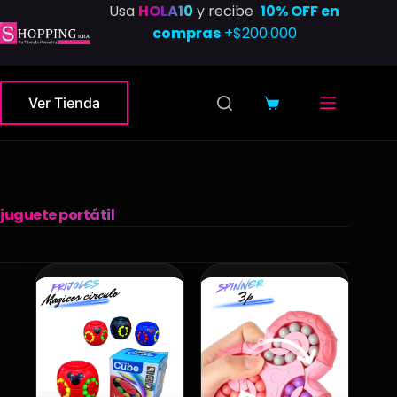
Saltar
Usa
HOLA10
y recibe
10% OFF en
al
compras
+$200.000
contenido
Ver Tienda
Carro
de
compra
juguete portátil