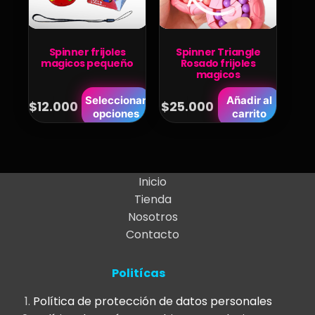
Spinner frijoles
Spinner Triangle
magicos pequeño
Rosado frijoles
magicos
Este
Seleccionar
Añadir al
$
12.000
$
25.000
opciones
carrito
producto
tiene
múltiples
variantes.
Inicio
Las
Tienda
opciones
Nosotros
se
Contacto
pueden
elegir
Politícas
en
la
Política de protección de datos personales
página