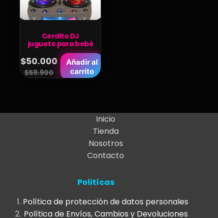
Cerdito DJ
juguete para bebé
$
50.000
Añadir al
Original
Current
carrito
$
59.900
price
price
was:
is:
$59.900.
$50.000.
Inicio
Tienda
Nosotros
Contacto
Politícas
Política de protección de datos personales
Política de Envíos, Cambios y Devoluciones