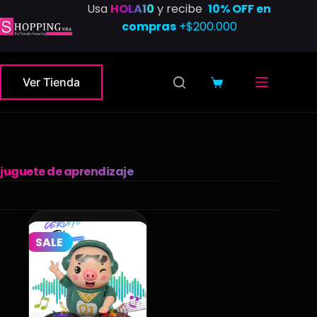
Saltar
Usa
HOLA10
y recibe
10% OFF en
al
compras
+$200.000
contenido
Ver Tienda
Carro
de
compra
juguete de aprendizaje
SALE