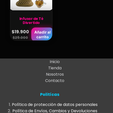
Infusor de Té
Divertido
$
19.900
Añadir al
Original
Current
carrito
$
29.000
price
price
was:
is:
$29.000.
$19.900.
Inicio
Tienda
Nosotros
Contacto
Politícas
Política de protección de datos personales
Política de Envíos, Cambios y Devoluciones