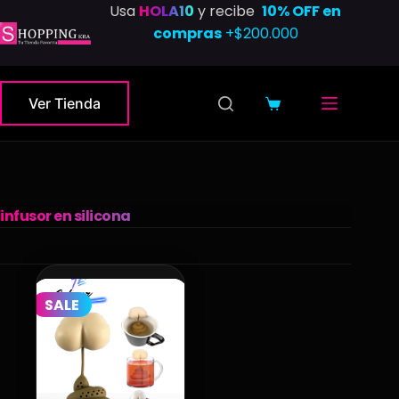
Saltar
Usa
HOLA10
y recibe
10% OFF en
al
compras
+$200.000
contenido
Ver Tienda
Carro
de
compra
infusor en silicona
SALE