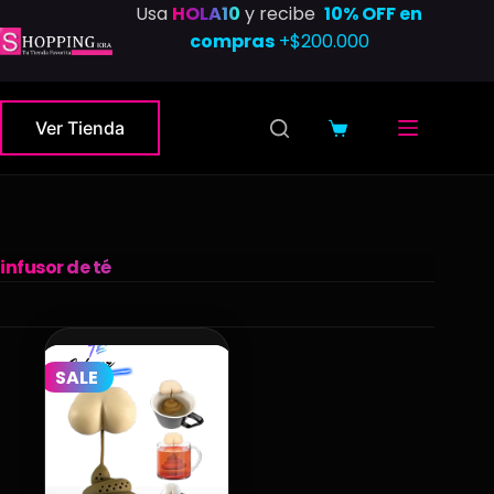
Saltar
Usa
HOLA10
y recibe
10% OFF en
al
compras
+$200.000
contenido
Ver Tienda
Carro
de
compra
infusor de té
SALE