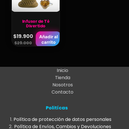
Infusor de Té
Divertido
$
19.900
Añadir al
Original
Current
carrito
$
29.000
price
price
was:
is:
$29.000.
$19.900.
Inicio
Tienda
Nosotros
Contacto
Politícas
Política de protección de datos personales
Política de Envíos, Cambios y Devoluciones