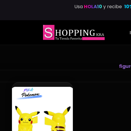
Saltar
Usa
HOLA10
y recibe
10
al
contenido
figu