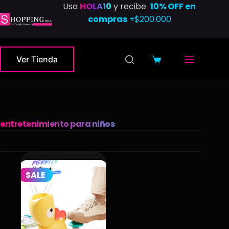
Saltar
Usa
HOLA10
y recibe
10% OFF en
al
compras
+$200.000
contenido
Ver Tienda
Carro
de
compra
entretenimiento para niños
SALE