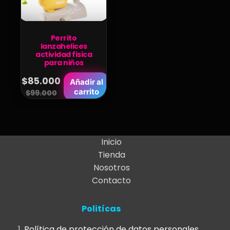
Perrito
lanzahelices
actividad fisica
para niños
$
85.000
Añadir al
Original
Current
carrito
$
99.000
price
price
was:
is:
$99.000.
$85.000.
Inicio
Tienda
Nosotros
Contacto
Politícas
Política de protección de datos personales