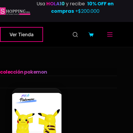
Saltar
Usa
HOLA10
y recibe
10% OFF en
al
compras
+$200.000
contenido
Ver Tienda
Carro
de
compra
colección pokemon