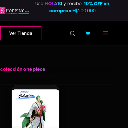
Saltar
Usa
HOLA10
y recibe
10% OFF en
al
compras
+$200.000
contenido
Ver Tienda
Carro
de
compra
colección one piece