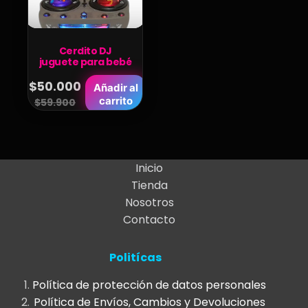
Cerdito DJ
juguete para bebé
$
50.000
Añadir al
Original
Current
carrito
$
59.900
price
price
was:
is:
$59.900.
$50.000.
Inicio
Tienda
Nosotros
Contacto
Politícas
Política de protección de datos personales
Política de Envíos, Cambios y Devoluciones