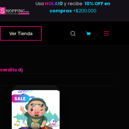
Saltar
Usa
HOLA10
y recibe
10% OFF en
al
compras
+$200.000
contenido
Ver Tienda
Carro
de
compra
cerdito dj
SALE