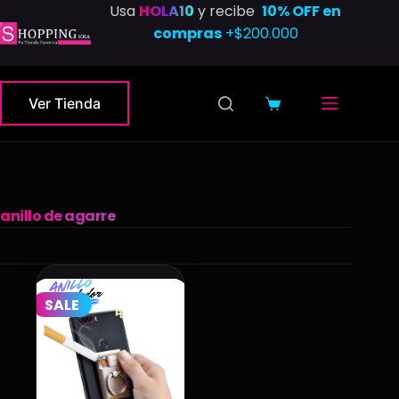
Saltar
Usa
HOLA10
y recibe
10% OFF en
al
compras
+$200.000
contenido
Ver Tienda
Carro
de
compra
anillo de agarre
SALE