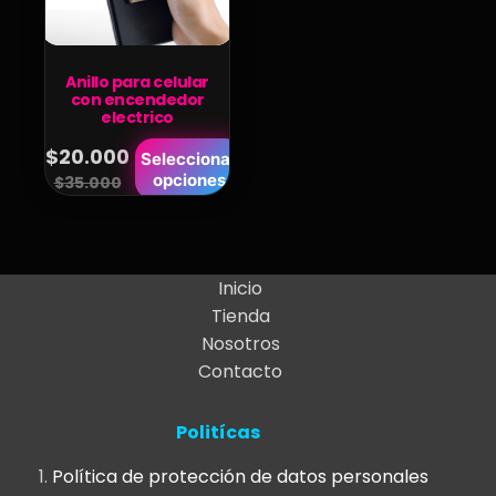
Anillo para celular
con encendedor
electrico
Este
$
20.000
Seleccionar
Original
Current
opciones
producto
$
35.000
price
price
tiene
was:
is:
múltiples
variantes.
$35.000.
$20.000.
Inicio
Las
Tienda
opciones
Nosotros
se
Contacto
pueden
elegir
Politícas
en
la
Política de protección de datos personales
página