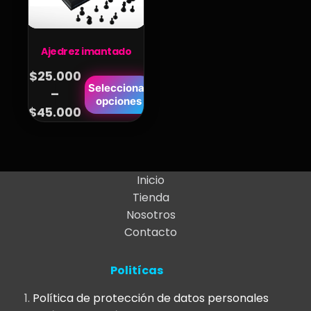
Ajedrez imantado
$
25.000
Este
Seleccionar
–
Price
opciones
producto
$
45.000
range:
tiene
$25.000
múltiples
variantes.
through
Las
$45.000
Inicio
opciones
Tienda
se
Nosotros
pueden
Contacto
elegir
en
Politícas
la
página
Política de protección de datos personales