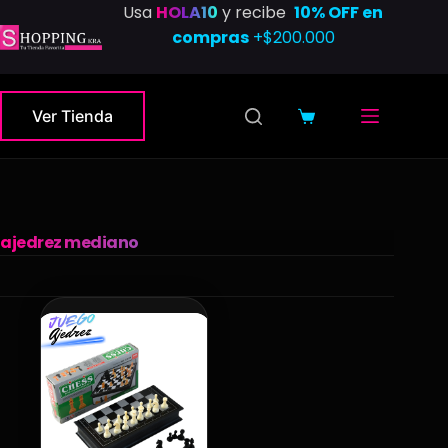
Saltar
Usa
HOLA10
y recibe
10% OFF en
al
compras
+$200.000
contenido
Ver Tienda
Carro
de
compra
ajedrez mediano