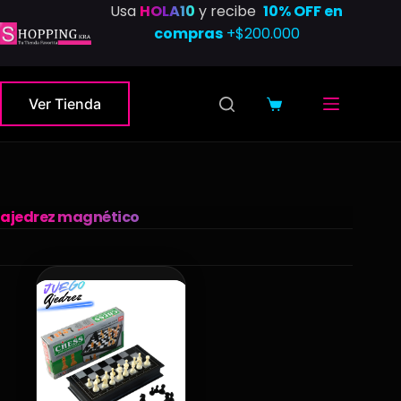
Saltar
Usa
HOLA10
y recibe
10% OFF en
al
compras
+$200.000
contenido
Ver Tienda
Carro
de
compra
ajedrez magnético