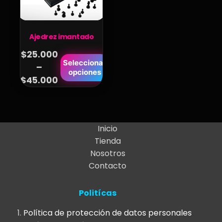
Ajedrez imantado
$
25.000
Este
Seleccionar
–
Price
opciones
producto
$
45.000
range:
tiene
$25.000
múltiples
variantes.
through
Las
$45.000
Inicio
opciones
Tienda
se
Nosotros
pueden
Contacto
elegir
en
Politícas
la
página
Política de protección de datos personales