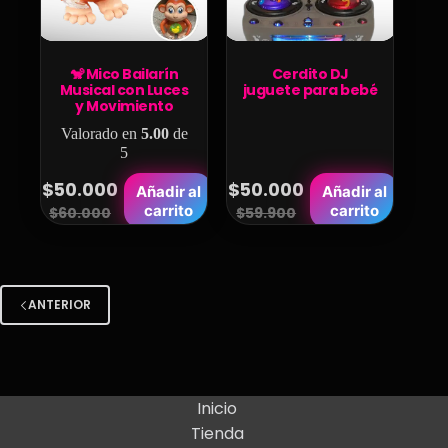
🐒 Mico Bailarín
Cerdito DJ
Musical con Luces
juguete para bebé
y Movimiento
Valorado en
5.00
de
5
$
50.000
$
50.000
Añadir al
Añadir al
Original
Current
Original
Current
carrito
carrito
$
60.000
$
59.900
price
price
price
price
was:
is:
was:
is:
$60.000.
$50.000.
$59.900.
$50.000.
ANTERIOR
Inicio
Tienda