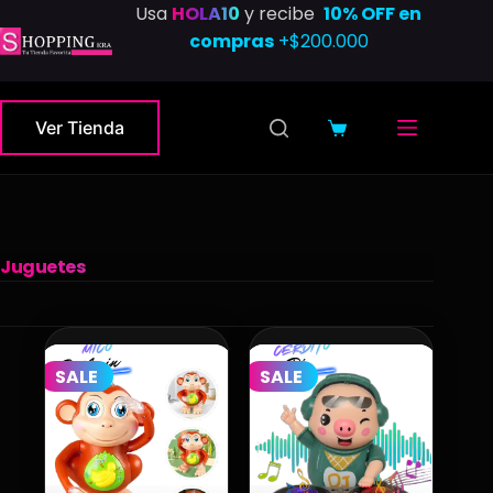
Saltar
Usa
HOLA10
y recibe
10% OFF en
al
compras
+$200.000
contenido
Ver Tienda
Carro
de
compra
Juguetes
SALE
SALE