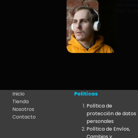
en la e
con lo p
Inicio
Politícas
Tienda
Política de
Nosotros
protección de datos
Contacto
personales
Política de Envíos,
Cambios y