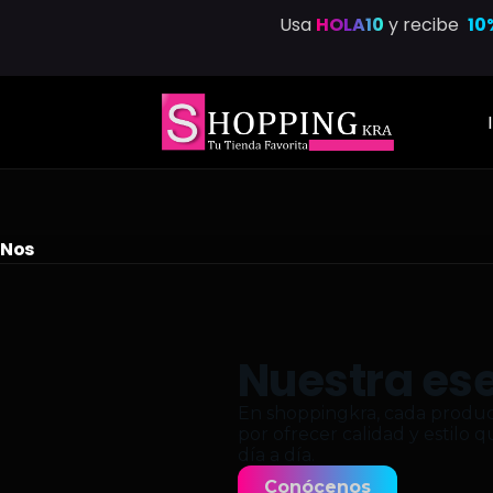
Usa
HOLA10
y recibe
10
Nos
Nuestra es
En shoppingkra, cada product
por ofrecer calidad y estilo 
día a día.
Conócenos