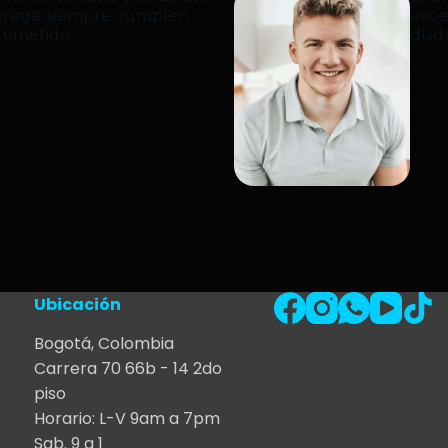
ntrega, siempre cumplen
exce
rometido.
duda
Ubicación
Bogotá, Colombia
Carrera 70 66b - 14 2do
piso
Horario: L-V 9am a 7pm
Sab. 9 a 1