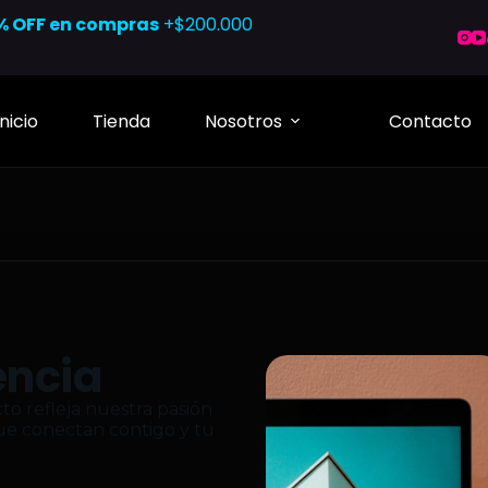
% OFF en compras
+$200.000
Inicio
Tienda
Nosotros
Contacto
encia
o refleja nuestra pasión
que conectan contigo y tu