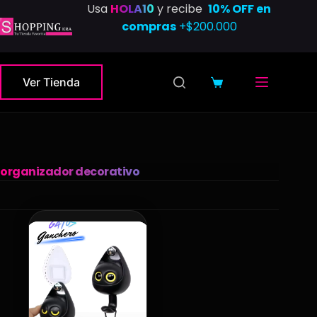
Saltar
Usa
HOLA10
y recibe
10% OFF en
al
compras
+$200.000
contenido
Ver Tienda
Carro
de
compra
organizador decorativo