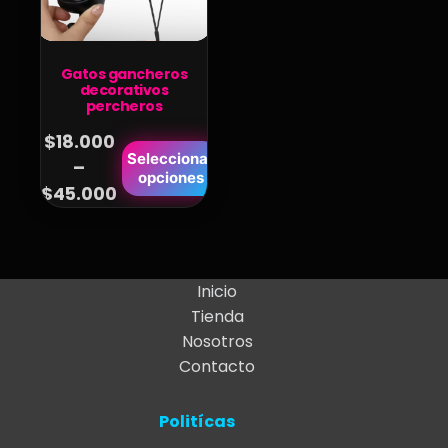
Gatos gancheros
decorativos
percheros
$
18.000
Este
Seleccionar
–
Price
opciones
producto
$
45.000
range:
tiene
$18.000
múltiples
variantes.
through
Las
$45.000
Inicio
opciones
Tienda
se
Nosotros
pueden
Contacto
elegir
en
Politícas
la